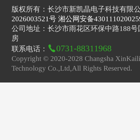
版权所有：长沙市新凯晶电子科技有限
2026003521号 湘公网安备43011102002
公司地址：长沙市雨花区环保中路188号国
房
0731-88311968
联系电话：
Copyright © 2020-2028 Changsha XinKaili
Technology Co.,Ltd,All Rights Reserved.